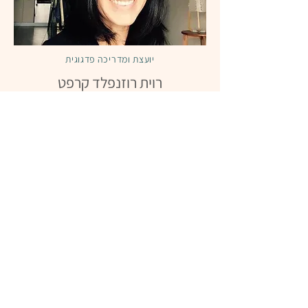
יועצת ומדריכה פדגוגית
רוית רוזנפלד קרפט
M.A מוסמך בחינוך במגמה ליעוץ חינוכי
בגיל הרך, המוקד להתפתחות הילד, ביה"ס
לחינוך, אונ׳ בר-אילן.
תואר ראשון בריפוי בעיסוק, החוג לחינוך
באונ׳ חיפה, בשיתוף עם הפקולטה לרפואה
בטכניון.
חברת הנהלת תכנית הריס, מרצה ומנהלת
התוכנית יעוץ והדרכה חינוכית-טיפולים לגיל
הרך, אונ׳ בר-אילן.
סופרויזורית למדריכות הפדגוגיות של עיריית
ת״א וכפ״ס