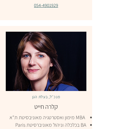
054-4901929
מנכ״ל, בעלת הגן
קלרה חייט
MBA מימון ואסטרטגיה מאוניבסיטת ת"א
BA בכלכלה וניהול מאוניברסיטת Paris